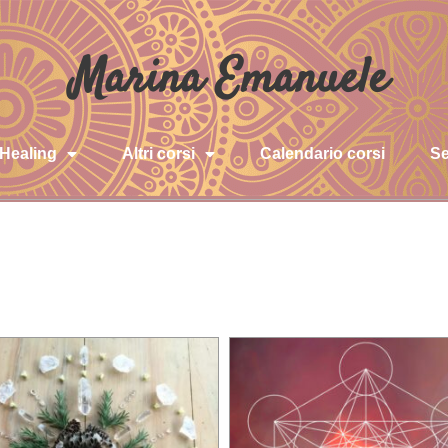
Marina Emanuele
 Healing
Altri corsi
Calendario corsi
Se