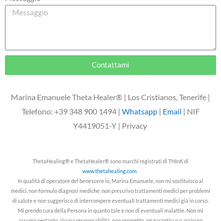
Contattami
Marina Emanuele Theta Healer® | Los Cristianos, Tenerife |
Telefono: +39 348 900 1494 |
Whatsapp
|
Email
| NIF
Y4419051-Y | Privacy
ThetaHealing® e ThetaHealer® sono marchi registrati di THInK di
www.thetahealing.com
.
In qualità di operatore del benessere io, Marina Emanuele, non mi sostituisco ai
medici, non formulo diagnosi mediche, non prescrivo trattamenti medici per problemi
di salute e non suggerisco di interrompere eventuali trattamenti medici già in corso.
Mi prendo cura della Persona in quanto tale e non di eventuali malattie. Non mi
assumo pertanto alcuna responsabilità, non prometto, né garantisco o assicuro