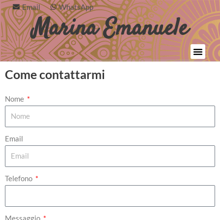
Vai
Email
WhatsApp
Marina Emanuele
al
contenuto
Come contattarmi
Nome
Email
Telefono
Messaggio