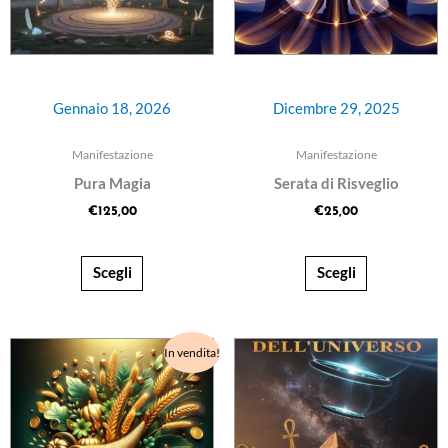
Gennaio 18, 2026
Dicembre 29, 2025
Manifestazione
Manifestazione
Pura Magia
Serata di Risveglio
€
125,00
€
25,00
Scegli
Scegli
Il
Il
In vendita!
prezzo
prezzo
originale
attuale
era:
è:
€150,00.
€130,00.