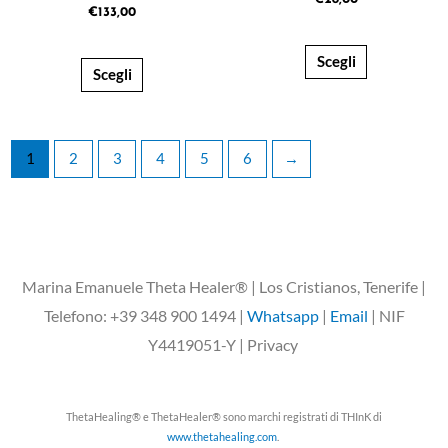
€
133,00
Scegli
Scegli
1
2
3
4
5
6
→
Marina Emanuele Theta Healer® | Los Cristianos, Tenerife |
Telefono: +39 348 900 1494 |
Whatsapp
|
Email
| NIF
Y4419051-Y | Privacy
ThetaHealing® e ThetaHealer® sono marchi registrati di THInK di
www.thetahealing.com
.