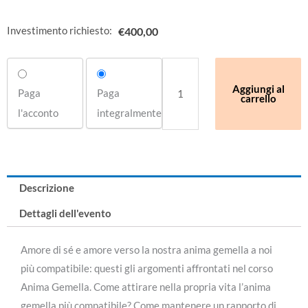
Investimento richiesto:
€
400,00
Choose
Anima
your
Gemella
Aggiungi al
Paga
Paga
carrello
payment
quantità
l'acconto
integralmente
option
Descrizione
Dettagli dell'evento
Amore di sé e amore verso la nostra anima gemella a noi
più compatibile: questi gli argomenti affrontati nel corso
Anima Gemella. Come attirare nella propria vita l’anima
gemella più compatibile? Come mantenere un rapporto di