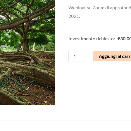
Webinar su Zoom di approfond
2021.
Investimento richiesto:
€
30,0
Approfondimento
Aggiungi al carr
chakra
1
rosso
quantità