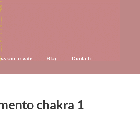
ssioni private
Blog
Contatti
mento chakra 1