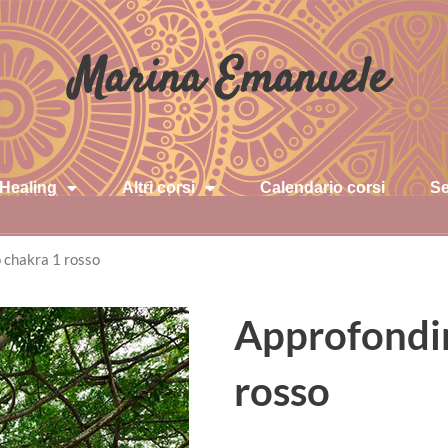
Marina Emanuele
 Healing
Altri corsi
Calendario corsi
Se
 chakra 1 rosso
Approfondi
rosso