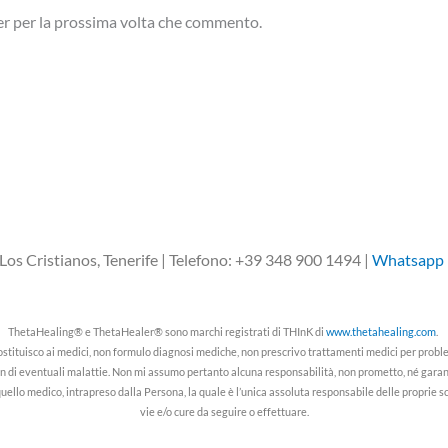
ser per la prossima volta che commento.
os Cristianos, Tenerife | Telefono: +39 348 900 1494 |
Whatsapp
ThetaHealing® e ThetaHealer® sono marchi registrati di THInK di
www.thetahealing.com
.
ostituisco ai medici, non formulo diagnosi mediche, non prescrivo trattamenti medici per probl
on di eventuali malattie. Non mi assumo pertanto alcuna responsabilità, non prometto, né garanti
ello medico, intrapreso dalla Persona, la quale è l’unica assoluta responsabile delle proprie scel
vie e/o cure da seguire o effettuare.