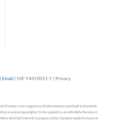
|
Email
| NIF Y4419051-Y | Privacy
emi di salute e non suggerisco di interrompere eventuali trattamenti
sco o assicuro guarigioni. Il mio supporto e ascolto della Persona si
te e decisioni inerenti la propria salute, il proprio modo di vivere, le