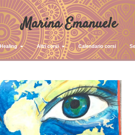
Marina Emanuele
 Healing
Altri corsi
Calendario corsi
Se