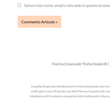
Salva il mio nome, email e sito web in questo brow
Marina Emanuele Theta Healer® | L
In qualità di operatore del benessere io, Marina Emanuele, non mi s
medici già in corso. Mi prendo cura della Persona in quanto tale e n
intendono svolti in armonia con qualsiasi altro trattamento, incluso qu